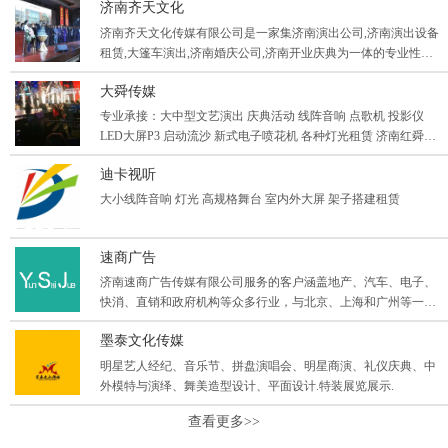
济南齐天文化
特经纪、明星经纪等各种业务。从策划到执行一站式服务,全方位
满足客户的需求,为客户提供优质的产品和完善的服务。
济南齐天文化传媒有限公司是一家集济南演出公司,济南演出设备
租赁,大篷车演出,济南婚庆公司,济南开业庆典为一体的专业性演
艺公司，富有创意策划、严谨的执行、完善的服务理念，让客户
大舜传媒
对公司更加的满意和信赖。
专业承接：大中型文艺演出 庆典活动 线阵音响 点歌机 投影仪
LED大屏P3 启动流沙 新式电子喷花机 各种灯光租赁 济南红舜庆
典传媒有限公司 期待与您合作 窦经理
迪卡视听
大小线阵音响 灯光 高规格舞台 室内外大屏 架子搭建租赁
速商广告
济南速商广告传媒有限公司服务的客户涵盖地产、汽车、电子、
快消、直销和政府机构等众多行业，与北京、上海和广州等一线
城市地区的数十家公关公司建立有战略合作关系。公司深耕华北
墨泰文化传媒
区域，覆盖山东17地市，辐射河北、江苏、山西等周边省份,专注
各类会议会展及上演路演等各类活动的策划执行;整合地区优质行
明星艺人经纪、音乐节、拼盘演唱会、明星商演、礼仪庆典、中
业资源,以卓越高效的执行力和严谨的管理理念为客户提供专业服
外模特与演绎、舞美造型设计、平面设计.特装展览展示.
务。
查看更多>>