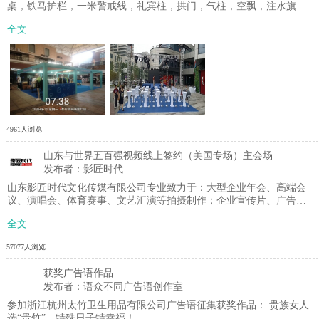
桌，铁马护栏，一米警戒线，礼宾柱，拱门，气柱，空飘，注水旗，
制作：写真，条幅，喷绘，地贴，背胶，等物料，
全文
4961人浏览
山东与世界五百强视频线上签约（美国专场）主会场
发布者：影匠时代
山东影匠时代文化传媒有限公司专业致力于：大型企业年会、高端会
议、演唱会、体育赛事、文艺汇演等拍摄制作；企业宣传片、广告
片、微电影、高端动画、电视栏目摄制、网络直播；后期剪辑、影视
全文
特包、器材租赁等。 由于疫情原因，线下聚集不方便，针对实际情况
开始把原来的线下全部改到线上 年终公司开展福利优惠大酬宾，现
57077人浏览
在开始预定企业年会，双机位以上摄像加导播八折优惠，价格打折品
质不打折，影匠时代做的是服务！！
获奖广告语作品
发布者：语众不同广告语创作室
参加浙江杭州太竹卫生用品有限公司广告语征集获奖作品： 贵族女人
选“贵竹”，特殊日子特幸福！