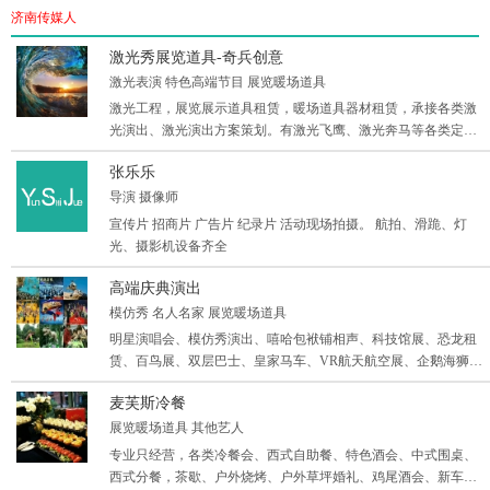
济南传媒人
激光秀展览道具-奇兵创意
激光表演 特色高端节目 展览暖场道具
激光工程，展览展示道具租赁，暖场道具器材租赁，承接各类激
光演出、激光演出方案策划。有激光飞鹰、激光奔马等各类定制
激光秀，有水幕激光、山体激光、楼体激光
张乐乐
导演 摄像师
宣传片 招商片 广告片 纪录片 活动现场拍摄。 航拍、滑跪、灯
光、摄影机设备齐全
高端庆典演出
模仿秀 名人名家 展览暖场道具
明星演唱会、模仿秀演出、嘻哈包袱铺相声、科技馆展、恐龙租
赁、百鸟展、双层巴士、皇家马车、VR航天航空展、企鹅海狮
展、财经风水专家、中外交响乐、各类音乐剧，各类演出资源～
麦芙斯冷餐
展览暖场道具 其他艺人
专业只经营，各类冷餐会、西式自助餐、特色酒会、中式围桌、
西式分餐，茶歇、户外烧烤、户外草坪婚礼、鸡尾酒会、新车发