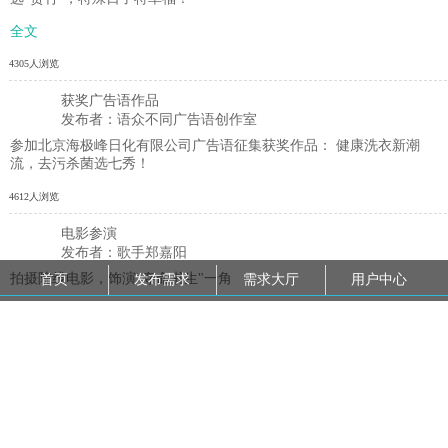
全文
4305人浏览
获奖广告语作品
发布者：语众不同广告语创作室
参加北京海极峰日化有限公司广告语征集获奖作品： 健康洗衣新潮
流，去污杀菌选七秀！
4612人浏览
电影参演
发布者：歌手郑嘉阳
拍摄院线电影，饰演"夺命书生"一角
首页
发布需求
需求大厅
用户中心
4348人浏览