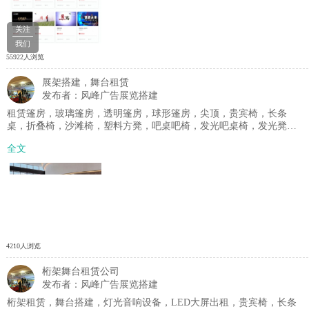
关注
我们
55922人浏览
展架搭建，舞台租赁
发布者：风峰广告展览搭建
租赁篷房，玻璃篷房，透明篷房，球形篷房，尖顶，贵宾椅，长条
桌，折叠椅，沙滩椅，塑料方凳，吧桌吧椅，发光吧桌椅，发光凳，
发光球，各式沙发，铁马护栏，防爆栏 , 隔离带，礼宾柱，铝合金舞
全文
台，方管桁架，舞台，车展地台，帐篷，道旗，空调，锥桶，丽屏等
等. 一手货源，做活动用物料就找风峰广告，实力强，产品全，服务
好，十年品质，物料供应标杆！欢迎新老客户咨询。☎：
155****3732范女士
4210人浏览
桁架舞台租赁公司
发布者：风峰广告展览搭建
桁架租赁，舞台搭建，灯光音响设备，LED大屏出租，贵宾椅，长条