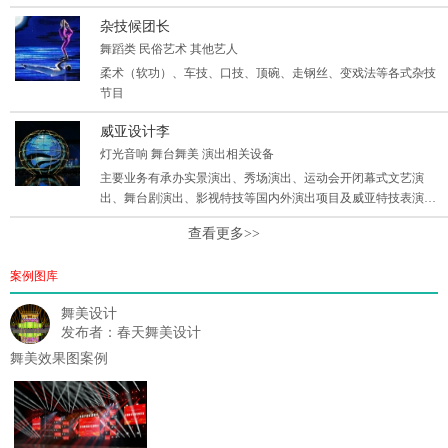
布会、试驾会、餐饮会务、及生日派队、同学会、发布会、房
杂技候团长
展、看房、产品定货会、品牌发布酒会
舞蹈类 民俗艺术 其他艺人
柔术（软功）、车技、口技、顶碗、走钢丝、变戏法等各式杂技
节目
威亚设计李
灯光音响 舞台舞美 演出相关设备
主要业务有承办实景演出、秀场演出、运动会开闭幕式文艺演
出、舞台剧演出、影视特技等国内外演出项目及威亚特技表演设
计与制作，威亚机械设备设计与制作。
查看更多>>
案例图库
舞美设计
发布者：春天舞美设计
舞美效果图案例